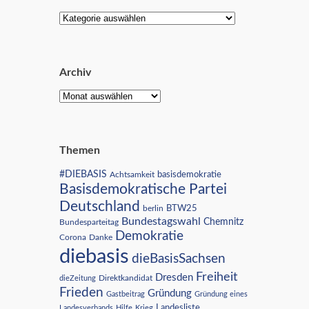
Archiv
Themen
#DIEBASIS
Achtsamkeit
basisdemokratie
Basisdemokratische Partei
Deutschland
BTW25
berlin
Bundestagswahl
Chemnitz
Bundesparteitag
Demokratie
Corona
Danke
diebasis
dieBasisSachsen
Freiheit
Dresden
Direktkandidat
dieZeitung
Frieden
Gründung
Gastbeitrag
Gründung eines
Landesliste
Landesverbands
Hilfe
Krieg