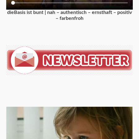
dieBasis ist bunt | nah – authentisch – ernsthaft – positiv
– farbenfroh