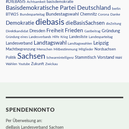
#DIEBASIS
Achtsamkeit
basisdemokratie
Basisdemokratische Partei Deutschland
berlin
Bundestagswahl
BTW25
Chemnitz
Corona
Bundesparteitag
Danke
diebasis
Demokratie
dieBasisSachsen
dieZeitung
Freiheit
Frieden
Dresden
Gründung
Direktkandidat
Gastbeitrag
Landesliste
Gründung eines Landesverbands
Hilfe
Krieg
Landesparteitag
Landtagswahl
Leipzig
Landesverband
Landtagswahlen
Nordsachsen
Machtbegrenzung
Menschen
Mitbestimmung
Mitglieder
Sachsen
Vorstand
Stammtisch
Politik
Schwarmintelligenz
Wahl
Wahlen
Zukunft
Youtube
Zwickau
SPENDENKONTO
Per Überweisung an:
dieBasis Landesverband Sachsen