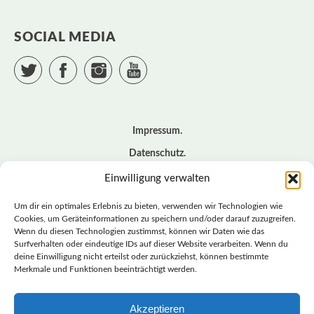
SOCIAL MEDIA
Twitter
Facebook
Instagram
YouTube
Impressum
Datenschutz
Cookie – Richtlinie (EU)
Einwilligung verwalten
Kontakt
Um dir ein optimales Erlebnis zu bieten, verwenden wir Technologien wie
Cookies, um Geräteinformationen zu speichern und/oder darauf zuzugreifen.
Wenn du diesen Technologien zustimmst, können wir Daten wie das
© BASISDEMOKRATISCHE PARTEI DEUTSCHLAND *
Surfverhalten oder eindeutige IDs auf dieser Website verarbeiten. Wenn du
LANDESVERBAND SACHSEN
deine Einwilligung nicht erteilst oder zurückziehst, können bestimmte
Merkmale und Funktionen beeinträchtigt werden.
Akzeptieren