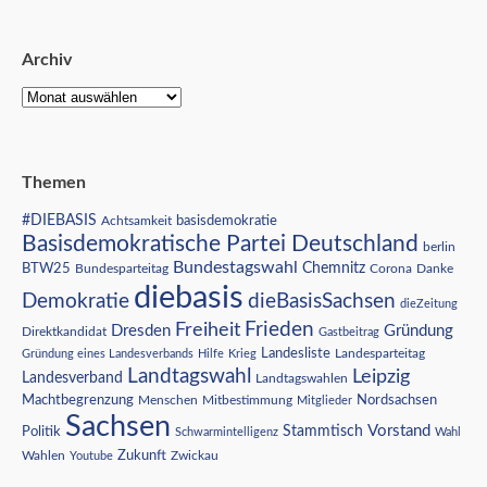
Archiv
Themen
#DIEBASIS
Achtsamkeit
basisdemokratie
Basisdemokratische Partei Deutschland
berlin
Bundestagswahl
BTW25
Chemnitz
Corona
Bundesparteitag
Danke
diebasis
Demokratie
dieBasisSachsen
dieZeitung
Freiheit
Frieden
Dresden
Gründung
Direktkandidat
Gastbeitrag
Landesliste
Gründung eines Landesverbands
Hilfe
Krieg
Landesparteitag
Landtagswahl
Leipzig
Landesverband
Landtagswahlen
Nordsachsen
Machtbegrenzung
Menschen
Mitbestimmung
Mitglieder
Sachsen
Vorstand
Stammtisch
Politik
Schwarmintelligenz
Wahl
Wahlen
Zukunft
Youtube
Zwickau