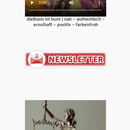
dieBasis ist bunt | nah – authentisch –
ernsthaft – positiv – farbenfroh