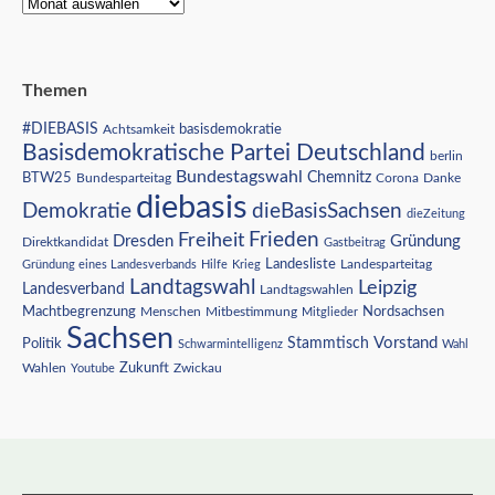
Themen
#DIEBASIS
Achtsamkeit
basisdemokratie
Basisdemokratische Partei Deutschland
berlin
Bundestagswahl
BTW25
Chemnitz
Corona
Bundesparteitag
Danke
diebasis
Demokratie
dieBasisSachsen
dieZeitung
Freiheit
Frieden
Dresden
Gründung
Direktkandidat
Gastbeitrag
Landesliste
Gründung eines Landesverbands
Hilfe
Krieg
Landesparteitag
Landtagswahl
Leipzig
Landesverband
Landtagswahlen
Nordsachsen
Machtbegrenzung
Menschen
Mitbestimmung
Mitglieder
Sachsen
Vorstand
Stammtisch
Politik
Schwarmintelligenz
Wahl
Wahlen
Zukunft
Youtube
Zwickau