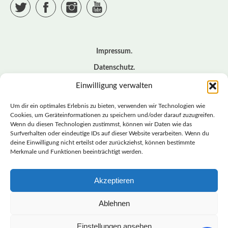
Twitter
Facebook
Instagram
YouTube
Impressum
Datenschutz
Cookie – Richtlinie (EU)
Einwilligung verwalten
Kontakt
Um dir ein optimales Erlebnis zu bieten, verwenden wir Technologien wie
Cookies, um Geräteinformationen zu speichern und/oder darauf zuzugreifen.
Wenn du diesen Technologien zustimmst, können wir Daten wie das
© BASISDEMOKRATISCHE PARTEI DEUTSCHLAND *
Surfverhalten oder eindeutige IDs auf dieser Website verarbeiten. Wenn du
LANDESVERBAND SACHSEN
deine Einwilligung nicht erteilst oder zurückziehst, können bestimmte
Merkmale und Funktionen beeinträchtigt werden.
Akzeptieren
LANDESVERBAND
SACHSEN | DIEBASIS
Ablehnen
Einstellungen ansehen
BASISDEMOKRATISCHE PARTEI DEUTSCHLAND –