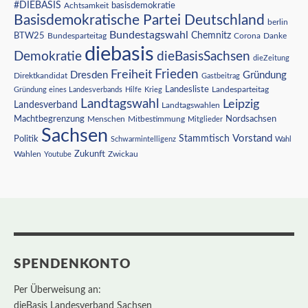
#DIEBASIS
Achtsamkeit
basisdemokratie
Basisdemokratische Partei Deutschland
berlin
Bundestagswahl
BTW25
Chemnitz
Corona
Bundesparteitag
Danke
diebasis
Demokratie
dieBasisSachsen
dieZeitung
Freiheit
Frieden
Dresden
Gründung
Direktkandidat
Gastbeitrag
Landesliste
Gründung eines Landesverbands
Hilfe
Krieg
Landesparteitag
Landtagswahl
Leipzig
Landesverband
Landtagswahlen
Nordsachsen
Machtbegrenzung
Menschen
Mitbestimmung
Mitglieder
Sachsen
Vorstand
Stammtisch
Politik
Schwarmintelligenz
Wahl
Wahlen
Zukunft
Youtube
Zwickau
SPENDENKONTO
Per Überweisung an:
dieBasis Landesverband Sachsen