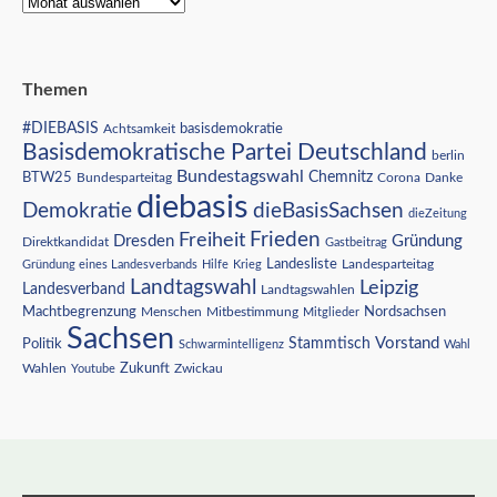
Themen
#DIEBASIS
Achtsamkeit
basisdemokratie
Basisdemokratische Partei Deutschland
berlin
Bundestagswahl
BTW25
Chemnitz
Corona
Bundesparteitag
Danke
diebasis
Demokratie
dieBasisSachsen
dieZeitung
Freiheit
Frieden
Dresden
Gründung
Direktkandidat
Gastbeitrag
Landesliste
Gründung eines Landesverbands
Hilfe
Krieg
Landesparteitag
Landtagswahl
Leipzig
Landesverband
Landtagswahlen
Nordsachsen
Machtbegrenzung
Menschen
Mitbestimmung
Mitglieder
Sachsen
Vorstand
Stammtisch
Politik
Schwarmintelligenz
Wahl
Wahlen
Zukunft
Youtube
Zwickau