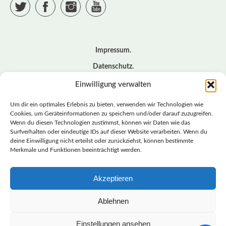
Twitter
Facebook
Instagram
YouTube
Impressum
Datenschutz
Cookie – Richtlinie (EU)
Einwilligung verwalten
Kontakt
Um dir ein optimales Erlebnis zu bieten, verwenden wir Technologien wie
Cookies, um Geräteinformationen zu speichern und/oder darauf zuzugreifen.
Wenn du diesen Technologien zustimmst, können wir Daten wie das
© BASISDEMOKRATISCHE PARTEI DEUTSCHLAND *
Surfverhalten oder eindeutige IDs auf dieser Website verarbeiten. Wenn du
LANDESVERBAND SACHSEN
deine Einwilligung nicht erteilst oder zurückziehst, können bestimmte
Merkmale und Funktionen beeinträchtigt werden.
Akzeptieren
LANDESVERBAND
SACHSEN | DIEBASIS
Ablehnen
Einstellungen ansehen
BASISDEMOKRATISCHE PARTEI DEUTSCHLAND –