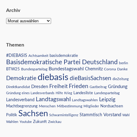
Archiv
Themen
#DIEBASIS
Achtsamkeit
basisdemokratie
Basisdemokratische Partei Deutschland
berlin
Bundestagswahl
BTW25
Chemnitz
Corona
Bundesparteitag
Danke
diebasis
Demokratie
dieBasisSachsen
dieZeitung
Freiheit
Frieden
Dresden
Gründung
Direktkandidat
Gastbeitrag
Landesliste
Gründung eines Landesverbands
Hilfe
Krieg
Landesparteitag
Landtagswahl
Leipzig
Landesverband
Landtagswahlen
Nordsachsen
Machtbegrenzung
Menschen
Mitbestimmung
Mitglieder
Sachsen
Vorstand
Stammtisch
Politik
Schwarmintelligenz
Wahl
Wahlen
Zukunft
Youtube
Zwickau