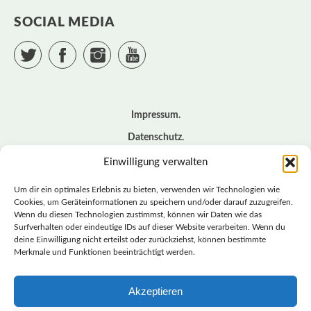
SOCIAL MEDIA
Twitter
Facebook
Instagram
YouTube
Impressum
Datenschutz
Cookie – Richtlinie (EU)
Einwilligung verwalten
Kontakt
Um dir ein optimales Erlebnis zu bieten, verwenden wir Technologien wie
Cookies, um Geräteinformationen zu speichern und/oder darauf zuzugreifen.
Wenn du diesen Technologien zustimmst, können wir Daten wie das
© BASISDEMOKRATISCHE PARTEI DEUTSCHLAND *
Surfverhalten oder eindeutige IDs auf dieser Website verarbeiten. Wenn du
LANDESVERBAND SACHSEN
deine Einwilligung nicht erteilst oder zurückziehst, können bestimmte
Merkmale und Funktionen beeinträchtigt werden.
Akzeptieren
LANDESVERBAND