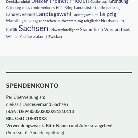
Freiheit
Frieden
Dresden
Gründung
Direktkandidat
Gastbeitrag
Landesliste
Gründung eines Landesverbands
Hilfe
Krieg
Landesparteitag
Landtagswahl
Leipzig
Landesverband
Landtagswahlen
Nordsachsen
Machtbegrenzung
Menschen
Mitbestimmung
Mitglieder
Sachsen
Vorstand
Stammtisch
Politik
Schwarmintelligenz
Wahl
Wahlen
Zukunft
Youtube
Zwickau
SPENDENKONTO
Per Überweisung an:
dieBasis Landesverband Sachsen
IBAN: DE94850503000221210113
BIC: OSDDDE81XXX
Verwendungszweck: Bitte Namen und Adresse angeben!
(Adresse für Spendenquittung)