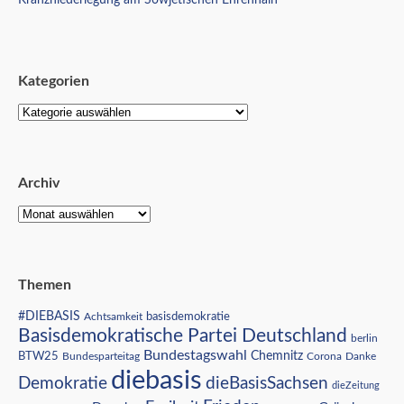
Kranzniederlegung am Sowjetischen Ehrenhain
Kategorien
Archiv
Themen
#DIEBASIS
Achtsamkeit
basisdemokratie
Basisdemokratische Partei Deutschland
berlin
Bundestagswahl
BTW25
Chemnitz
Corona
Bundesparteitag
Danke
diebasis
Demokratie
dieBasisSachsen
dieZeitung