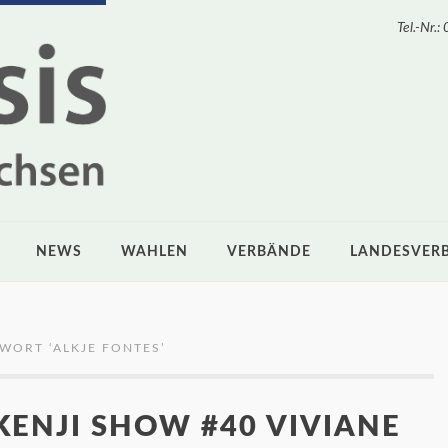
Tel.-Nr
NEWS
WAHLEN
VERBÄNDE
LANDESVER
WORT ‘
ALKJE FONTES
’
KENJI SHOW #40 VIVIANE