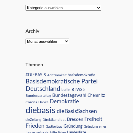
Archiv
Themen
#DIEBASIS
Achtsamkeit
basisdemokratie
Basisdemokratische Partei
Deutschland
BTW25
berlin
Bundestagswahl
Chemnitz
Bundesparteitag
Demokratie
Corona
Danke
diebasis
dieBasisSachsen
Freiheit
Dresden
Direktkandidat
dieZeitung
Frieden
Gründung
Gastbeitrag
Gründung eines
Landesliste
Landesverbands
Hilfe
Krieg