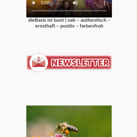
dieBasis ist bunt | nah – authentisch –
ernsthaft – positiv – farbenfroh