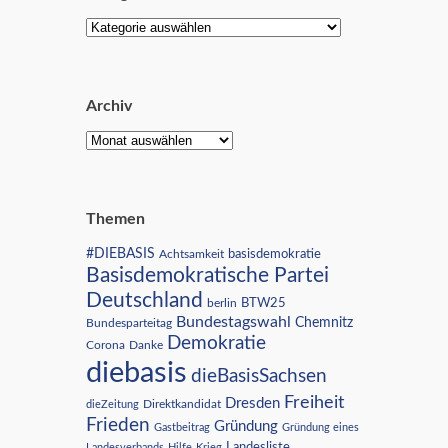
Archiv
Themen
#DIEBASIS
Achtsamkeit
basisdemokratie
Basisdemokratische Partei
Deutschland
BTW25
berlin
Bundestagswahl
Chemnitz
Bundesparteitag
Demokratie
Corona
Danke
diebasis
dieBasisSachsen
Freiheit
Dresden
Direktkandidat
dieZeitung
Frieden
Gründung
Gastbeitrag
Gründung eines
Landesliste
Landesverbands
Hilfe
Krieg