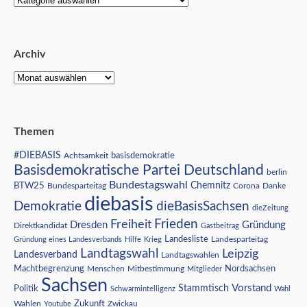
Archiv
Themen
#DIEBASIS
Achtsamkeit
basisdemokratie
Basisdemokratische Partei Deutschland
berlin
Bundestagswahl
BTW25
Chemnitz
Corona
Bundesparteitag
Danke
diebasis
Demokratie
dieBasisSachsen
dieZeitung
Freiheit
Frieden
Dresden
Gründung
Direktkandidat
Gastbeitrag
Landesliste
Gründung eines Landesverbands
Hilfe
Krieg
Landesparteitag
Landtagswahl
Leipzig
Landesverband
Landtagswahlen
Nordsachsen
Machtbegrenzung
Menschen
Mitbestimmung
Mitglieder
Sachsen
Vorstand
Stammtisch
Politik
Schwarmintelligenz
Wahl
Wahlen
Zukunft
Youtube
Zwickau