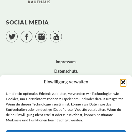
SOCIAL MEDIA
Twitter
Facebook
Instagram
YouTube
Impressum
Datenschutz
Cookie – Richtlinie (EU)
Einwilligung verwalten
Kontakt
Um dir ein optimales Erlebnis zu bieten, verwenden wir Technologien wie
Cookies, um Geräteinformationen zu speichern und/oder darauf zuzugreifen.
Wenn du diesen Technologien zustimmst, können wir Daten wie das
© BASISDEMOKRATISCHE PARTEI DEUTSCHLAND *
Surfverhalten oder eindeutige IDs auf dieser Website verarbeiten. Wenn du
LANDESVERBAND SACHSEN
deine Einwilligung nicht erteilst oder zurückziehst, können bestimmte
Merkmale und Funktionen beeinträchtigt werden.