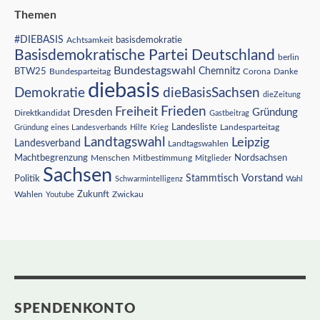
Themen
#DIEBASIS
Achtsamkeit
basisdemokratie
Basisdemokratische Partei Deutschland
berlin
Bundestagswahl
BTW25
Chemnitz
Corona
Bundesparteitag
Danke
diebasis
Demokratie
dieBasisSachsen
dieZeitung
Freiheit
Frieden
Dresden
Gründung
Direktkandidat
Gastbeitrag
Landesliste
Gründung eines Landesverbands
Hilfe
Krieg
Landesparteitag
Landtagswahl
Leipzig
Landesverband
Landtagswahlen
Nordsachsen
Machtbegrenzung
Menschen
Mitbestimmung
Mitglieder
Sachsen
Vorstand
Stammtisch
Politik
Schwarmintelligenz
Wahl
Wahlen
Zukunft
Youtube
Zwickau
SPENDENKONTO