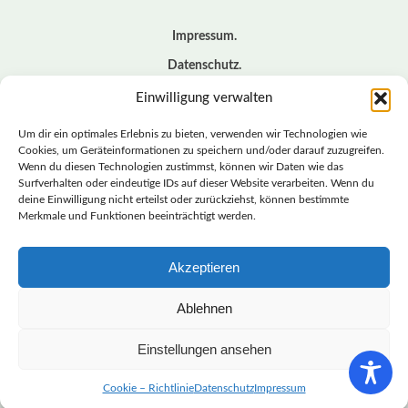
Impressum
Datenschutz
Cookie – Richtlinie (EU)
Einwilligung verwalten
Kontakt
Um dir ein optimales Erlebnis zu bieten, verwenden wir Technologien wie
Cookies, um Geräteinformationen zu speichern und/oder darauf zuzugreifen.
Wenn du diesen Technologien zustimmst, können wir Daten wie das
© BASISDEMOKRATISCHE PARTEI DEUTSCHLAND *
Surfverhalten oder eindeutige IDs auf dieser Website verarbeiten. Wenn du
LANDESVERBAND SACHSEN
deine Einwilligung nicht erteilst oder zurückziehst, können bestimmte
Merkmale und Funktionen beeinträchtigt werden.
Akzeptieren
LANDESVERBAND
SACHSEN | DIEBASIS
Ablehnen
Einstellungen ansehen
BASISDEMOKRATISCHE PARTEI DEUTSCHLAND –
LANDESVERBAND SACHSEN
Cookie – Richtlinie
Datenschutz
Impressum