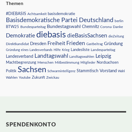
Themen
#DIEBASIS
Achtsamkeit
basisdemokratie
Basisdemokratische Partei Deutschland
berlin
Bundestagswahl
BTW25
Chemnitz
Corona
Bundesparteitag
Danke
diebasis
Demokratie
dieBasisSachsen
dieZeitung
Freiheit
Frieden
Dresden
Gründung
Direktkandidat
Gastbeitrag
Landesliste
Gründung eines Landesverbands
Hilfe
Krieg
Landesparteitag
Landtagswahl
Leipzig
Landesverband
Landtagswahlen
Nordsachsen
Machtbegrenzung
Menschen
Mitbestimmung
Mitglieder
Sachsen
Vorstand
Stammtisch
Politik
Schwarmintelligenz
Wahl
Wahlen
Zukunft
Youtube
Zwickau
SPENDENKONTO