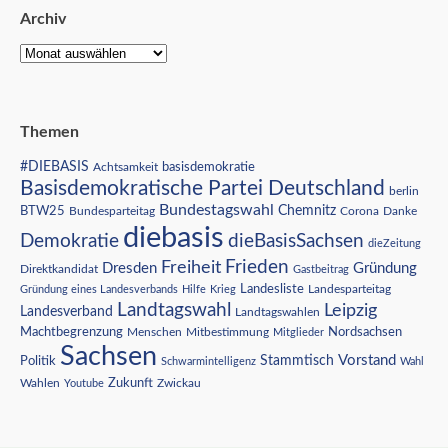
Archiv
Themen
#DIEBASIS
Achtsamkeit
basisdemokratie
Basisdemokratische Partei Deutschland
berlin
Bundestagswahl
BTW25
Chemnitz
Corona
Bundesparteitag
Danke
diebasis
Demokratie
dieBasisSachsen
dieZeitung
Freiheit
Frieden
Dresden
Gründung
Direktkandidat
Gastbeitrag
Landesliste
Gründung eines Landesverbands
Hilfe
Krieg
Landesparteitag
Landtagswahl
Leipzig
Landesverband
Landtagswahlen
Nordsachsen
Machtbegrenzung
Menschen
Mitbestimmung
Mitglieder
Sachsen
Vorstand
Stammtisch
Politik
Schwarmintelligenz
Wahl
Wahlen
Zukunft
Youtube
Zwickau