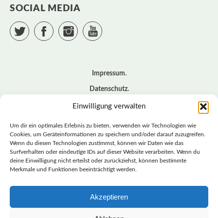
SOCIAL MEDIA
Twitter
Facebook
Instagram
YouTube
Impressum
Datenschutz
Cookie – Richtlinie (EU)
Einwilligung verwalten
Kontakt
Um dir ein optimales Erlebnis zu bieten, verwenden wir Technologien wie
Cookies, um Geräteinformationen zu speichern und/oder darauf zuzugreifen.
Wenn du diesen Technologien zustimmst, können wir Daten wie das
© BASISDEMOKRATISCHE PARTEI DEUTSCHLAND *
Surfverhalten oder eindeutige IDs auf dieser Website verarbeiten. Wenn du
LANDESVERBAND SACHSEN
deine Einwilligung nicht erteilst oder zurückziehst, können bestimmte
Merkmale und Funktionen beeinträchtigt werden.
Akzeptieren
LANDESVERBAND