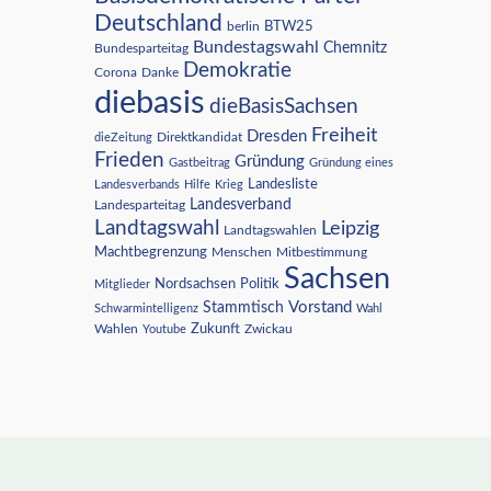
Deutschland
BTW25
berlin
Bundestagswahl
Chemnitz
Bundesparteitag
Demokratie
Corona
Danke
diebasis
dieBasisSachsen
Freiheit
Dresden
Direktkandidat
dieZeitung
Frieden
Gründung
Gastbeitrag
Gründung eines
Landesliste
Landesverbands
Hilfe
Krieg
Landesverband
Landesparteitag
Landtagswahl
Leipzig
Landtagswahlen
Machtbegrenzung
Menschen
Mitbestimmung
Sachsen
Nordsachsen
Politik
Mitglieder
Vorstand
Stammtisch
Schwarmintelligenz
Wahl
Wahlen
Zukunft
Youtube
Zwickau