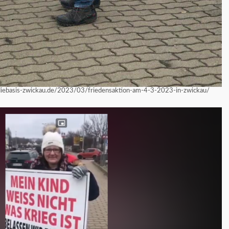
/diebasis-zwickau.de/2023/03/friedensaktion-am-4-3-2023-in-zwickau/