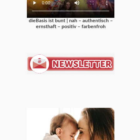
dieBasis ist bunt | nah – authentisch –
ernsthaft – positiv – farbenfroh