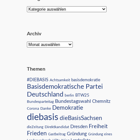
Archiv
Themen
#DIEBASIS
Achtsamkeit
basisdemokratie
Basisdemokratische Partei
Deutschland
BTW25
berlin
Bundestagswahl
Chemnitz
Bundesparteitag
Demokratie
Corona
Danke
diebasis
dieBasisSachsen
Freiheit
Dresden
Direktkandidat
dieZeitung
Frieden
Gründung
Gastbeitrag
Gründung eines