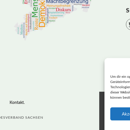
S
Um dir ein o
Geräteinform
Technologien
dieser Websit
können best
LANDE
Kontakt
Akz
BASIS
NDESVERBAND SACHSEN