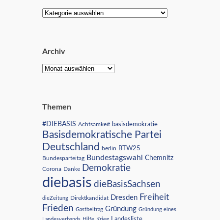
Archiv
Themen
#DIEBASIS
Achtsamkeit
basisdemokratie
Basisdemokratische Partei
Deutschland
BTW25
berlin
Bundestagswahl
Chemnitz
Bundesparteitag
Demokratie
Corona
Danke
diebasis
dieBasisSachsen
Freiheit
Dresden
Direktkandidat
dieZeitung
Frieden
Gründung
Gastbeitrag
Gründung eines
Landesliste
Landesverbands
Hilfe
Krieg