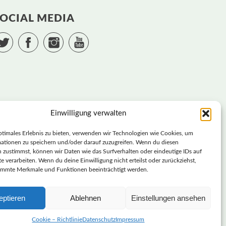
OCIAL MEDIA
Twitter
Facebook
Instagram
YouTube
Einwilligung verwalten
ptimales Erlebnis zu bieten, verwenden wir Technologien wie Cookies, um
ationen zu speichern und/oder darauf zuzugreifen. Wenn du diesen
 zustimmst, können wir Daten wie das Surfverhalten oder eindeutige IDs auf
e verarbeiten. Wenn du deine Einwilligung nicht erteilst oder zurückziehst,
immte Merkmale und Funktionen beeinträchtigt werden.
SVERBAND SACHSEN | DIEBASIS
eptieren
Ablehnen
Einstellungen ansehen
DEMOKRATISCHE PARTEI DEUTSCHLAND –
LANDESVERBAND SACHSEN
Cookie – Richtlinie
Datenschutz
Impressum