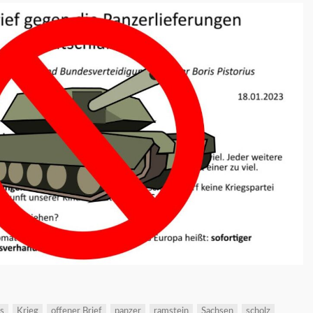
is
Krieg
offener Brief
panzer
ramstein
Sachsen
scholz