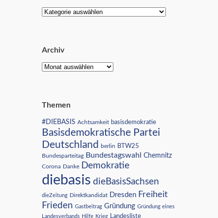
Archiv
Themen
#DIEBASIS
Achtsamkeit
basisdemokratie
Basisdemokratische Partei
Deutschland
BTW25
berlin
Bundestagswahl
Chemnitz
Bundesparteitag
Demokratie
Corona
Danke
diebasis
dieBasisSachsen
Freiheit
Dresden
Direktkandidat
dieZeitung
Frieden
Gründung
Gastbeitrag
Gründung eines
Landesliste
Landesverbands
Hilfe
Krieg