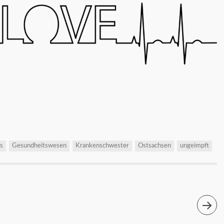
is
Gesundheitswesen
Krankenschwester
Ostsachsen
ungeimpft