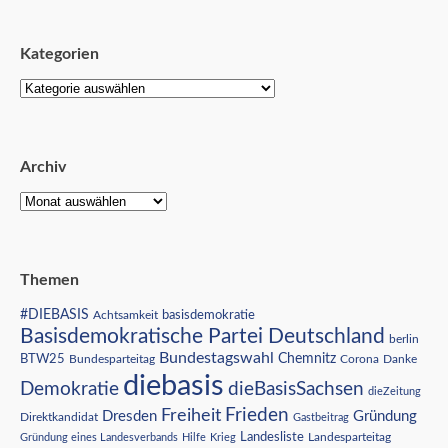
Kategorien
Archiv
Themen
#DIEBASIS
Achtsamkeit
basisdemokratie
Basisdemokratische Partei Deutschland
berlin
Bundestagswahl
BTW25
Chemnitz
Corona
Bundesparteitag
Danke
diebasis
Demokratie
dieBasisSachsen
dieZeitung
Freiheit
Frieden
Dresden
Gründung
Direktkandidat
Gastbeitrag
Landesliste
Gründung eines Landesverbands
Hilfe
Krieg
Landesparteitag