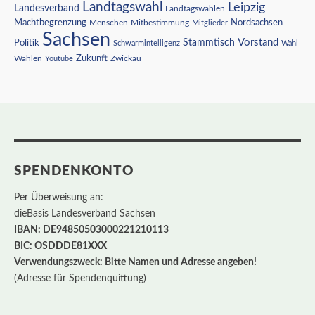
Landtagswahl
Leipzig
Landesverband
Landtagswahlen
Nordsachsen
Machtbegrenzung
Menschen
Mitbestimmung
Mitglieder
Sachsen
Vorstand
Stammtisch
Politik
Schwarmintelligenz
Wahl
Wahlen
Zukunft
Youtube
Zwickau
SPENDENKONTO
Per Überweisung an:
dieBasis Landesverband Sachsen
IBAN: DE94850503000221210113
BIC: OSDDDE81XXX
Verwendungszweck: Bitte Namen und Adresse angeben!
(Adresse für Spendenquittung)