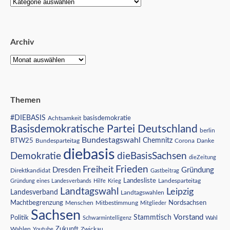
Archiv
Themen
#DIEBASIS
Achtsamkeit
basisdemokratie
Basisdemokratische Partei Deutschland
berlin
Bundestagswahl
BTW25
Chemnitz
Corona
Bundesparteitag
Danke
diebasis
Demokratie
dieBasisSachsen
dieZeitung
Freiheit
Frieden
Dresden
Gründung
Direktkandidat
Gastbeitrag
Landesliste
Gründung eines Landesverbands
Hilfe
Krieg
Landesparteitag
Landtagswahl
Leipzig
Landesverband
Landtagswahlen
Nordsachsen
Machtbegrenzung
Menschen
Mitbestimmung
Mitglieder
Sachsen
Vorstand
Stammtisch
Politik
Schwarmintelligenz
Wahl
Wahlen
Zukunft
Youtube
Zwickau