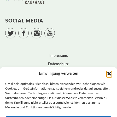
SOCIAL MEDIA
Twitter
Facebook
Instagram
YouTube
Impressum
Datenschutz
Cookie – Richtlinie (EU)
Einwilligung verwalten
Kontakt
Um dir ein optimales Erlebnis zu bieten, verwenden wir Technologien wie
Cookies, um Geräteinformationen zu speichern und/oder darauf zuzugreifen.
Wenn du diesen Technologien zustimmst, können wir Daten wie das
© BASISDEMOKRATISCHE PARTEI DEUTSCHLAND *
Surfverhalten oder eindeutige IDs auf dieser Website verarbeiten. Wenn du
LANDESVERBAND SACHSEN
deine Einwilligung nicht erteilst oder zurückziehst, können bestimmte
Merkmale und Funktionen beeinträchtigt werden.