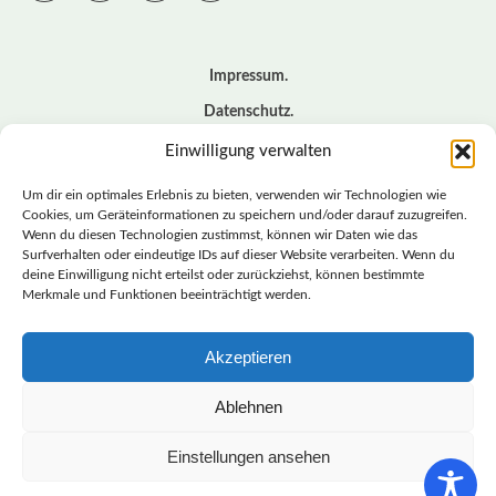
Impressum
Datenschutz
Cookie – Richtlinie (EU)
Einwilligung verwalten
Kontakt
Um dir ein optimales Erlebnis zu bieten, verwenden wir Technologien wie
Cookies, um Geräteinformationen zu speichern und/oder darauf zuzugreifen.
Wenn du diesen Technologien zustimmst, können wir Daten wie das
© BASISDEMOKRATISCHE PARTEI DEUTSCHLAND *
Surfverhalten oder eindeutige IDs auf dieser Website verarbeiten. Wenn du
LANDESVERBAND SACHSEN
deine Einwilligung nicht erteilst oder zurückziehst, können bestimmte
Merkmale und Funktionen beeinträchtigt werden.
Akzeptieren
LANDESVERBAND
SACHSEN | DIEBASIS
Ablehnen
Einstellungen ansehen
BASISDEMOKRATISCHE PARTEI DEUTSCHLAND –
LANDESVERBAND SACHSEN