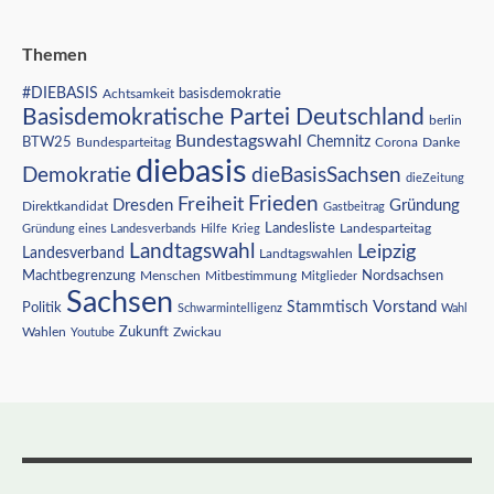
Themen
#DIEBASIS
Achtsamkeit
basisdemokratie
Basisdemokratische Partei Deutschland
berlin
Bundestagswahl
BTW25
Chemnitz
Corona
Bundesparteitag
Danke
diebasis
Demokratie
dieBasisSachsen
dieZeitung
Freiheit
Frieden
Dresden
Gründung
Direktkandidat
Gastbeitrag
Landesliste
Gründung eines Landesverbands
Hilfe
Krieg
Landesparteitag
Landtagswahl
Leipzig
Landesverband
Landtagswahlen
Nordsachsen
Machtbegrenzung
Menschen
Mitbestimmung
Mitglieder
Sachsen
Vorstand
Stammtisch
Politik
Schwarmintelligenz
Wahl
Wahlen
Zukunft
Youtube
Zwickau