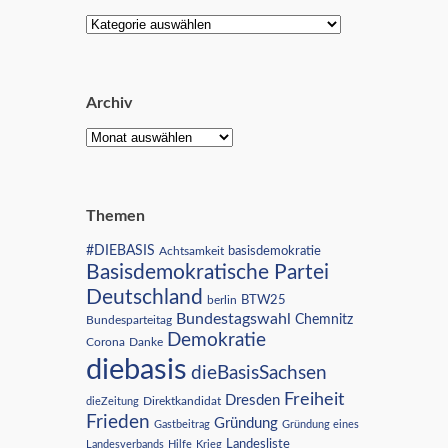
Archiv
Themen
#DIEBASIS
Achtsamkeit
basisdemokratie
Basisdemokratische Partei
Deutschland
BTW25
berlin
Bundestagswahl
Chemnitz
Bundesparteitag
Demokratie
Corona
Danke
diebasis
dieBasisSachsen
Freiheit
Dresden
Direktkandidat
dieZeitung
Frieden
Gründung
Gastbeitrag
Gründung eines
Landesliste
Landesverbands
Hilfe
Krieg