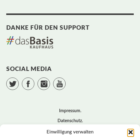
DANKE FÜR DEN SUPPORT
SOCIAL MEDIA
Twitter
Facebook
Instagram
YouTube
Impressum
Datenschutz
Cookie – Richtlinie (EU)
Einwilligung verwalten