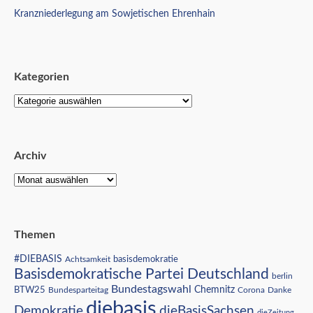
Kranzniederlegung am Sowjetischen Ehrenhain
Kategorien
Archiv
Themen
#DIEBASIS
Achtsamkeit
basisdemokratie
Basisdemokratische Partei Deutschland
berlin
Bundestagswahl
BTW25
Chemnitz
Corona
Bundesparteitag
Danke
diebasis
Demokratie
dieBasisSachsen
dieZeitung