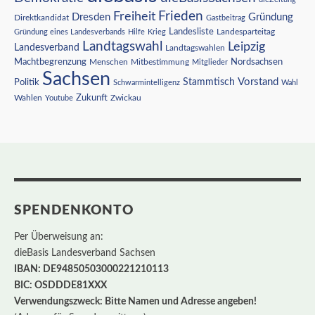
Freiheit
Frieden
Dresden
Gründung
Direktkandidat
Gastbeitrag
Landesliste
Gründung eines Landesverbands
Hilfe
Krieg
Landesparteitag
Landtagswahl
Leipzig
Landesverband
Landtagswahlen
Nordsachsen
Machtbegrenzung
Menschen
Mitbestimmung
Mitglieder
Sachsen
Vorstand
Stammtisch
Politik
Schwarmintelligenz
Wahl
Wahlen
Zukunft
Youtube
Zwickau
SPENDENKONTO
Per Überweisung an:
dieBasis Landesverband Sachsen
IBAN: DE94850503000221210113
BIC: OSDDDE81XXX
Verwendungszweck: Bitte Namen und Adresse angeben!