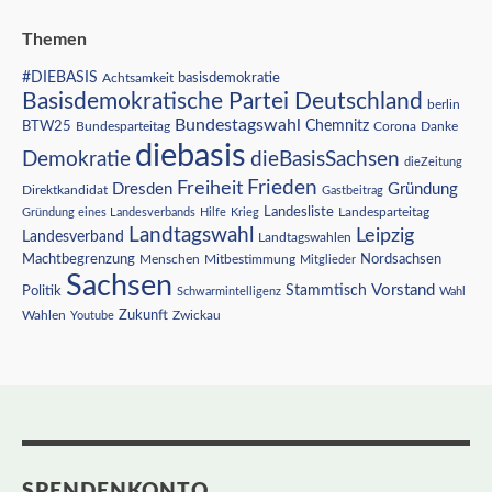
Themen
#DIEBASIS
Achtsamkeit
basisdemokratie
Basisdemokratische Partei Deutschland
berlin
Bundestagswahl
BTW25
Chemnitz
Corona
Bundesparteitag
Danke
diebasis
Demokratie
dieBasisSachsen
dieZeitung
Freiheit
Frieden
Dresden
Gründung
Direktkandidat
Gastbeitrag
Landesliste
Gründung eines Landesverbands
Hilfe
Krieg
Landesparteitag
Landtagswahl
Leipzig
Landesverband
Landtagswahlen
Nordsachsen
Machtbegrenzung
Menschen
Mitbestimmung
Mitglieder
Sachsen
Vorstand
Stammtisch
Politik
Schwarmintelligenz
Wahl
Wahlen
Zukunft
Youtube
Zwickau
SPENDENKONTO