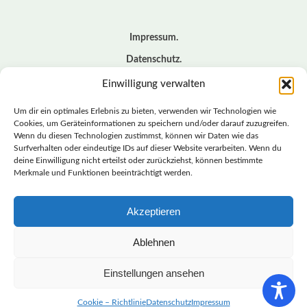
Impressum
Datenschutz
Cookie – Richtlinie (EU)
Einwilligung verwalten
Kontakt
Um dir ein optimales Erlebnis zu bieten, verwenden wir Technologien wie
Cookies, um Geräteinformationen zu speichern und/oder darauf zuzugreifen.
Wenn du diesen Technologien zustimmst, können wir Daten wie das
© BASISDEMOKRATISCHE PARTEI DEUTSCHLAND *
Surfverhalten oder eindeutige IDs auf dieser Website verarbeiten. Wenn du
LANDESVERBAND SACHSEN
deine Einwilligung nicht erteilst oder zurückziehst, können bestimmte
Merkmale und Funktionen beeinträchtigt werden.
Akzeptieren
LANDESVERBAND
SACHSEN | DIEBASIS
Ablehnen
Einstellungen ansehen
BASISDEMOKRATISCHE PARTEI DEUTSCHLAND –
LANDESVERBAND SACHSEN
Cookie – Richtlinie
Datenschutz
Impressum