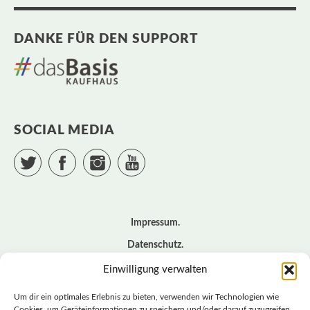
DANKE FÜR DEN SUPPORT
SOCIAL MEDIA
Twitter
Facebook
Instagram
YouTube
Impressum
Datenschutz
Cookie – Richtlinie (EU)
Einwilligung verwalten
Kontakt
Um dir ein optimales Erlebnis zu bieten, verwenden wir Technologien wie
Cookies, um Geräteinformationen zu speichern und/oder darauf zuzugreifen.