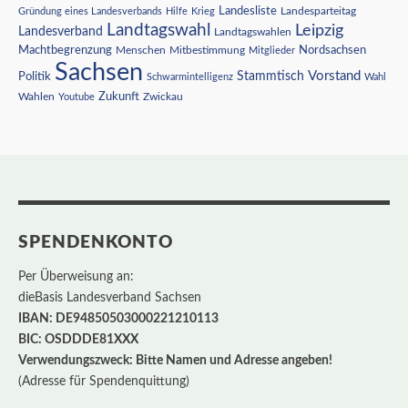
Landesliste
Gründung eines Landesverbands
Hilfe
Krieg
Landesparteitag
Landtagswahl
Leipzig
Landesverband
Landtagswahlen
Nordsachsen
Machtbegrenzung
Menschen
Mitbestimmung
Mitglieder
Sachsen
Vorstand
Stammtisch
Politik
Schwarmintelligenz
Wahl
Wahlen
Zukunft
Youtube
Zwickau
SPENDENKONTO
Per Überweisung an:
dieBasis Landesverband Sachsen
IBAN: DE94850503000221210113
BIC: OSDDDE81XXX
Verwendungszweck: Bitte Namen und Adresse angeben!
(Adresse für Spendenquittung)