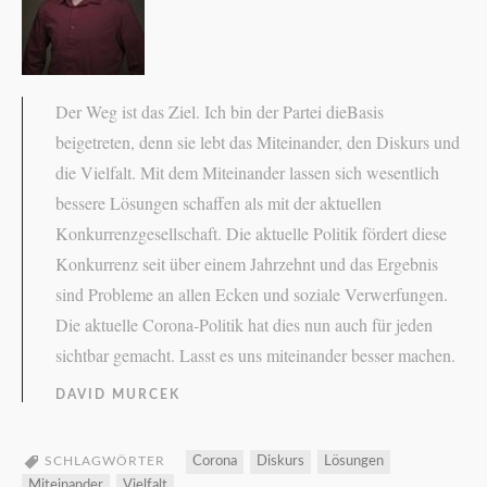
Der Weg ist das Ziel. Ich bin der Partei dieBasis
beigetreten, denn sie lebt das Miteinander, den Diskurs und
die Vielfalt. Mit dem Miteinander lassen sich wesentlich
bessere Lösungen schaffen als mit der aktuellen
Konkurrenzgesellschaft. Die aktuelle Politik fördert diese
Konkurrenz seit über einem Jahrzehnt und das Ergebnis
sind Probleme an allen Ecken und soziale Verwerfungen.
Die aktuelle Corona-Politik hat dies nun auch für jeden
sichtbar gemacht. Lasst es uns miteinander besser machen.
DAVID MURCEK
SCHLAGWÖRTER
Corona
Diskurs
Lösungen
Miteinander
Vielfalt