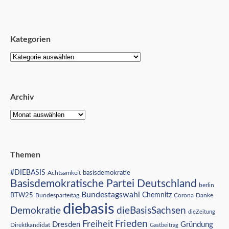
Kategorien
Archiv
Themen
#DIEBASIS
Achtsamkeit
basisdemokratie
Basisdemokratische Partei Deutschland
berlin
Bundestagswahl
BTW25
Chemnitz
Corona
Bundesparteitag
Danke
diebasis
Demokratie
dieBasisSachsen
dieZeitung
Freiheit
Frieden
Dresden
Gründung
Direktkandidat
Gastbeitrag