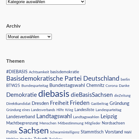
Archiv
Themen
#DIEBASIS
Achtsamkeit
basisdemokratie
Basisdemokratische Partei Deutschland
berlin
Bundestagswahl
BTW25
Chemnitz
Corona
Bundesparteitag
Danke
diebasis
Demokratie
dieBasisSachsen
dieZeitung
Freiheit
Frieden
Dresden
Gründung
Direktkandidat
Gastbeitrag
Landesliste
Gründung eines Landesverbands
Hilfe
Krieg
Landesparteitag
Landtagswahl
Leipzig
Landesverband
Landtagswahlen
Nordsachsen
Machtbegrenzung
Menschen
Mitbestimmung
Mitglieder
Sachsen
Vorstand
Stammtisch
Politik
Schwarmintelligenz
Wahl