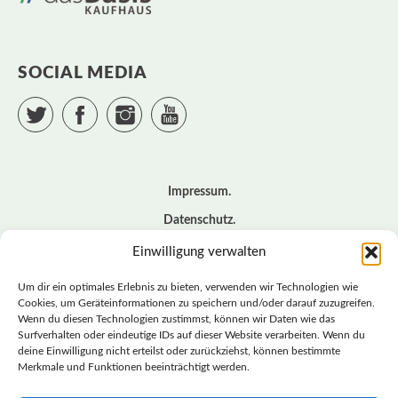
SOCIAL MEDIA
Twitter
Facebook
Instagram
YouTube
Impressum
Datenschutz
Cookie – Richtlinie (EU)
Einwilligung verwalten
Kontakt
Um dir ein optimales Erlebnis zu bieten, verwenden wir Technologien wie
Cookies, um Geräteinformationen zu speichern und/oder darauf zuzugreifen.
Wenn du diesen Technologien zustimmst, können wir Daten wie das
© BASISDEMOKRATISCHE PARTEI DEUTSCHLAND *
Surfverhalten oder eindeutige IDs auf dieser Website verarbeiten. Wenn du
LANDESVERBAND SACHSEN
deine Einwilligung nicht erteilst oder zurückziehst, können bestimmte
Merkmale und Funktionen beeinträchtigt werden.