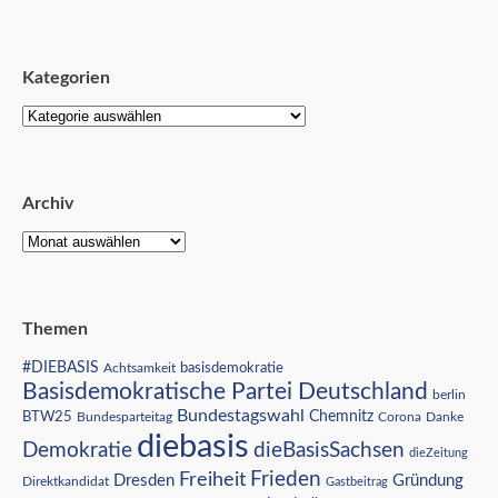
Kategorien
Archiv
Themen
#DIEBASIS
Achtsamkeit
basisdemokratie
Basisdemokratische Partei Deutschland
berlin
Bundestagswahl
BTW25
Chemnitz
Corona
Bundesparteitag
Danke
diebasis
Demokratie
dieBasisSachsen
dieZeitung
Freiheit
Frieden
Dresden
Gründung
Direktkandidat
Gastbeitrag