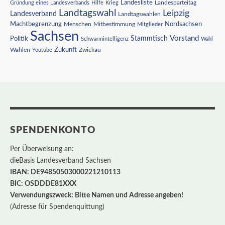
Landesliste
Gründung eines Landesverbands
Hilfe
Krieg
Landesparteitag
Landtagswahl
Leipzig
Landesverband
Landtagswahlen
Nordsachsen
Machtbegrenzung
Menschen
Mitbestimmung
Mitglieder
Sachsen
Vorstand
Stammtisch
Politik
Schwarmintelligenz
Wahl
Wahlen
Zukunft
Youtube
Zwickau
SPENDENKONTO
Per Überweisung an:
dieBasis Landesverband Sachsen
IBAN: DE94850503000221210113
BIC: OSDDDE81XXX
Verwendungszweck: Bitte Namen und Adresse angeben!
(Adresse für Spendenquittung)