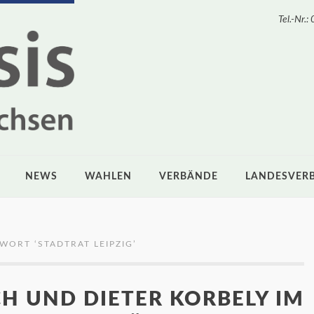
Tel.-Nr
NEWS
WAHLEN
VERBÄNDE
LANDESVER
GWORT ‘
STADTRAT LEIPZIG
’
H UND DIETER KORBELY IM