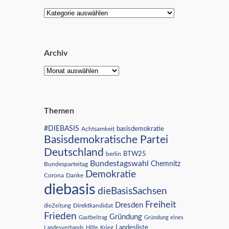
Archiv
Themen
#DIEBASIS
Achtsamkeit
basisdemokratie
Basisdemokratische Partei
Deutschland
BTW25
berlin
Bundestagswahl
Chemnitz
Bundesparteitag
Demokratie
Corona
Danke
diebasis
dieBasisSachsen
Freiheit
Dresden
Direktkandidat
dieZeitung
Frieden
Gründung
Gastbeitrag
Gründung eines
Landesliste
Landesverbands
Hilfe
Krieg