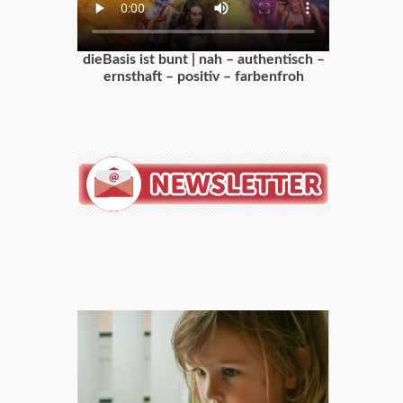
dieBasis ist bunt | nah – authentisch –
ernsthaft – positiv – farbenfroh