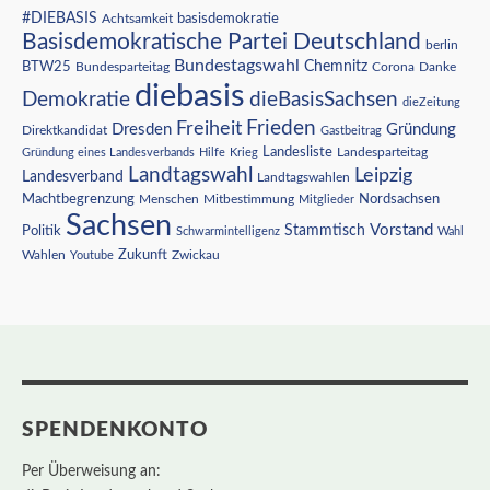
#DIEBASIS
Achtsamkeit
basisdemokratie
Basisdemokratische Partei Deutschland
berlin
Bundestagswahl
BTW25
Chemnitz
Corona
Bundesparteitag
Danke
diebasis
Demokratie
dieBasisSachsen
dieZeitung
Freiheit
Frieden
Dresden
Gründung
Direktkandidat
Gastbeitrag
Landesliste
Gründung eines Landesverbands
Hilfe
Krieg
Landesparteitag
Landtagswahl
Leipzig
Landesverband
Landtagswahlen
Nordsachsen
Machtbegrenzung
Menschen
Mitbestimmung
Mitglieder
Sachsen
Vorstand
Stammtisch
Politik
Schwarmintelligenz
Wahl
Wahlen
Zukunft
Youtube
Zwickau
SPENDENKONTO
Per Überweisung an: