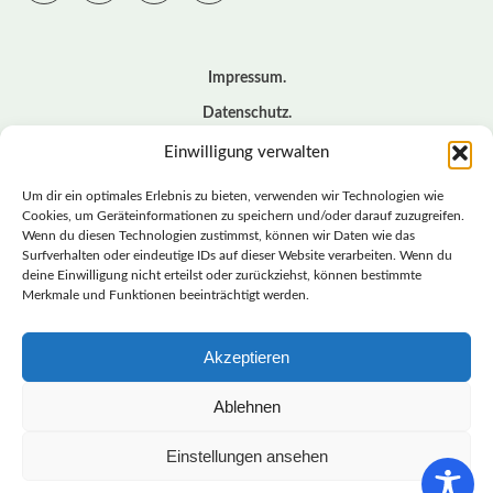
Impressum
Datenschutz
Cookie – Richtlinie (EU)
Einwilligung verwalten
Kontakt
Um dir ein optimales Erlebnis zu bieten, verwenden wir Technologien wie
Cookies, um Geräteinformationen zu speichern und/oder darauf zuzugreifen.
Wenn du diesen Technologien zustimmst, können wir Daten wie das
© BASISDEMOKRATISCHE PARTEI DEUTSCHLAND *
Surfverhalten oder eindeutige IDs auf dieser Website verarbeiten. Wenn du
LANDESVERBAND SACHSEN
deine Einwilligung nicht erteilst oder zurückziehst, können bestimmte
Merkmale und Funktionen beeinträchtigt werden.
Akzeptieren
LANDESVERBAND
SACHSEN | DIEBASIS
Ablehnen
Einstellungen ansehen
BASISDEMOKRATISCHE PARTEI DEUTSCHLAND –
LANDESVERBAND SACHSEN