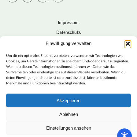
Impressum
Datenschutz
Cookie – Richtlinie (EU)
Einwilligung verwalten
Kontakt
Um dir ein optimales Erlebnis zu bieten, verwenden wir Technologien wie
Cookies, um Geräteinformationen zu speichern und/oder darauf zuzugreifen.
Wenn du diesen Technologien zustimmst, können wir Daten wie das
© BASISDEMOKRATISCHE PARTEI DEUTSCHLAND *
Surfverhalten oder eindeutige IDs auf dieser Website verarbeiten. Wenn du
LANDESVERBAND SACHSEN
deine Einwilligung nicht erteilst oder zurückziehst, können bestimmte
Merkmale und Funktionen beeinträchtigt werden.
Akzeptieren
LANDESVERBAND
SACHSEN | DIEBASIS
Ablehnen
Einstellungen ansehen
BASISDEMOKRATISCHE PARTEI DEUTSCHLAND –
LANDESVERBAND SACHSEN