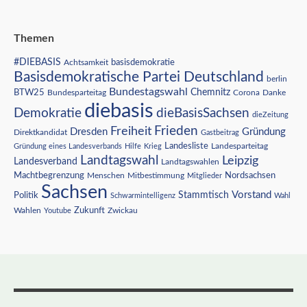
Themen
#DIEBASIS
Achtsamkeit
basisdemokratie
Basisdemokratische Partei Deutschland
berlin
Bundestagswahl
BTW25
Chemnitz
Corona
Bundesparteitag
Danke
diebasis
Demokratie
dieBasisSachsen
dieZeitung
Freiheit
Frieden
Dresden
Gründung
Direktkandidat
Gastbeitrag
Landesliste
Gründung eines Landesverbands
Hilfe
Krieg
Landesparteitag
Landtagswahl
Leipzig
Landesverband
Landtagswahlen
Nordsachsen
Machtbegrenzung
Menschen
Mitbestimmung
Mitglieder
Sachsen
Vorstand
Stammtisch
Politik
Schwarmintelligenz
Wahl
Wahlen
Zukunft
Youtube
Zwickau