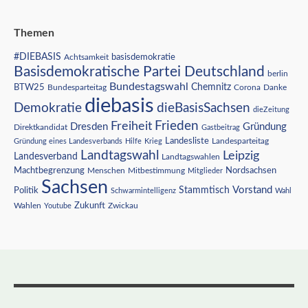
Themen
#DIEBASIS
Achtsamkeit
basisdemokratie
Basisdemokratische Partei Deutschland
berlin
Bundestagswahl
BTW25
Chemnitz
Corona
Bundesparteitag
Danke
diebasis
Demokratie
dieBasisSachsen
dieZeitung
Freiheit
Frieden
Dresden
Gründung
Direktkandidat
Gastbeitrag
Landesliste
Gründung eines Landesverbands
Hilfe
Krieg
Landesparteitag
Landtagswahl
Leipzig
Landesverband
Landtagswahlen
Nordsachsen
Machtbegrenzung
Menschen
Mitbestimmung
Mitglieder
Sachsen
Vorstand
Stammtisch
Politik
Schwarmintelligenz
Wahl
Wahlen
Zukunft
Youtube
Zwickau