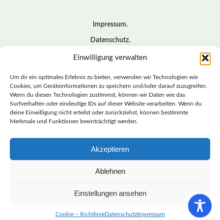
Impressum
Datenschutz
Cookie – Richtlinie (EU)
Einwilligung verwalten
Kontakt
Um dir ein optimales Erlebnis zu bieten, verwenden wir Technologien wie
Cookies, um Geräteinformationen zu speichern und/oder darauf zuzugreifen.
Wenn du diesen Technologien zustimmst, können wir Daten wie das
© BASISDEMOKRATISCHE PARTEI DEUTSCHLAND *
Surfverhalten oder eindeutige IDs auf dieser Website verarbeiten. Wenn du
LANDESVERBAND SACHSEN
deine Einwilligung nicht erteilst oder zurückziehst, können bestimmte
Merkmale und Funktionen beeinträchtigt werden.
Akzeptieren
LANDESVERBAND
SACHSEN | DIEBASIS
Ablehnen
Einstellungen ansehen
BASISDEMOKRATISCHE PARTEI DEUTSCHLAND –
LANDESVERBAND SACHSEN
Cookie – Richtlinie
Datenschutz
Impressum