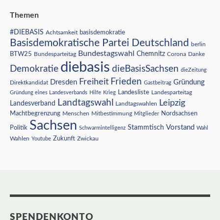
Themen
#DIEBASIS
Achtsamkeit
basisdemokratie
Basisdemokratische Partei Deutschland
berlin
Bundestagswahl
BTW25
Chemnitz
Corona
Bundesparteitag
Danke
diebasis
Demokratie
dieBasisSachsen
dieZeitung
Freiheit
Frieden
Dresden
Gründung
Direktkandidat
Gastbeitrag
Landesliste
Gründung eines Landesverbands
Hilfe
Krieg
Landesparteitag
Landtagswahl
Leipzig
Landesverband
Landtagswahlen
Nordsachsen
Machtbegrenzung
Menschen
Mitbestimmung
Mitglieder
Sachsen
Vorstand
Stammtisch
Politik
Schwarmintelligenz
Wahl
Wahlen
Zukunft
Youtube
Zwickau
SPENDENKONTO