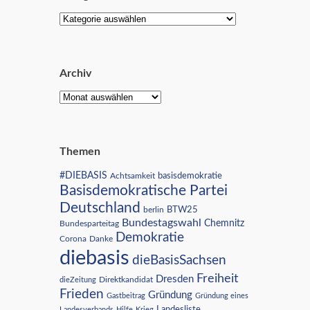
Archiv
Themen
#DIEBASIS
Achtsamkeit
basisdemokratie
Basisdemokratische Partei
Deutschland
BTW25
berlin
Bundestagswahl
Chemnitz
Bundesparteitag
Demokratie
Corona
Danke
diebasis
dieBasisSachsen
Freiheit
Dresden
Direktkandidat
dieZeitung
Frieden
Gründung
Gastbeitrag
Gründung eines
Landesliste
Landesverbands
Hilfe
Krieg