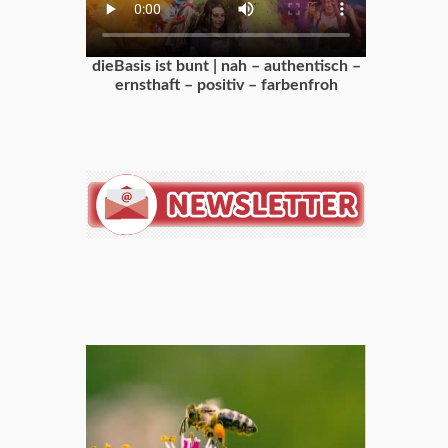
dieBasis ist bunt | nah – authentisch –
ernsthaft – positiv – farbenfroh