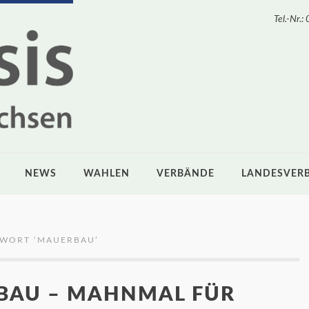
Tel.-Nr
NEWS
WAHLEN
VERBÄNDE
LANDESVER
GWORT ‘
MAUERBAU
’
BAU – MAHNMAL FÜR