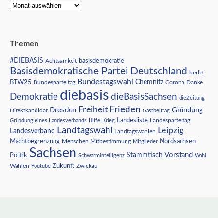
Themen
#DIEBASIS
Achtsamkeit
basisdemokratie
Basisdemokratische Partei Deutschland
berlin
Bundestagswahl
BTW25
Chemnitz
Corona
Bundesparteitag
Danke
diebasis
Demokratie
dieBasisSachsen
dieZeitung
Freiheit
Frieden
Dresden
Gründung
Direktkandidat
Gastbeitrag
Landesliste
Gründung eines Landesverbands
Hilfe
Krieg
Landesparteitag
Landtagswahl
Leipzig
Landesverband
Landtagswahlen
Nordsachsen
Machtbegrenzung
Menschen
Mitbestimmung
Mitglieder
Sachsen
Vorstand
Stammtisch
Politik
Schwarmintelligenz
Wahl
Wahlen
Zukunft
Youtube
Zwickau