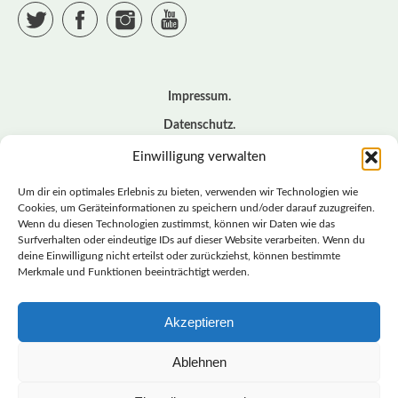
Twitter
Facebook
Instagram
YouTube
Impressum
Datenschutz
Cookie – Richtlinie (EU)
Einwilligung verwalten
Kontakt
Um dir ein optimales Erlebnis zu bieten, verwenden wir Technologien wie
Cookies, um Geräteinformationen zu speichern und/oder darauf zuzugreifen.
Wenn du diesen Technologien zustimmst, können wir Daten wie das
© BASISDEMOKRATISCHE PARTEI DEUTSCHLAND *
Surfverhalten oder eindeutige IDs auf dieser Website verarbeiten. Wenn du
LANDESVERBAND SACHSEN
deine Einwilligung nicht erteilst oder zurückziehst, können bestimmte
Merkmale und Funktionen beeinträchtigt werden.
Akzeptieren
LANDESVERBAND
SACHSEN | DIEBASIS
Ablehnen