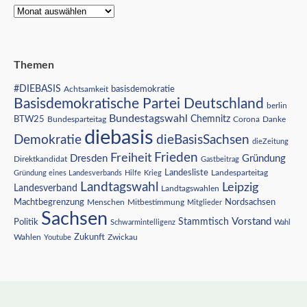
Themen
#DIEBASIS
Achtsamkeit
basisdemokratie
Basisdemokratische Partei Deutschland
berlin
Bundestagswahl
BTW25
Chemnitz
Corona
Bundesparteitag
Danke
diebasis
Demokratie
dieBasisSachsen
dieZeitung
Freiheit
Frieden
Dresden
Gründung
Direktkandidat
Gastbeitrag
Landesliste
Gründung eines Landesverbands
Hilfe
Krieg
Landesparteitag
Landtagswahl
Leipzig
Landesverband
Landtagswahlen
Nordsachsen
Machtbegrenzung
Menschen
Mitbestimmung
Mitglieder
Sachsen
Vorstand
Stammtisch
Politik
Schwarmintelligenz
Wahl
Wahlen
Zukunft
Youtube
Zwickau