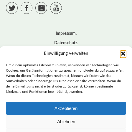
Twitter
Facebook
Instagram
YouTube
Impressum
Datenschutz
Cookie – Richtlinie (EU)
Einwilligung verwalten
Kontakt
Um dir ein optimales Erlebnis zu bieten, verwenden wir Technologien wie
Cookies, um Geräteinformationen zu speichern und/oder darauf zuzugreifen.
Wenn du diesen Technologien zustimmst, können wir Daten wie das
© BASISDEMOKRATISCHE PARTEI DEUTSCHLAND *
Surfverhalten oder eindeutige IDs auf dieser Website verarbeiten. Wenn du
LANDESVERBAND SACHSEN
deine Einwilligung nicht erteilst oder zurückziehst, können bestimmte
Merkmale und Funktionen beeinträchtigt werden.
Akzeptieren
LANDESVERBAND
SACHSEN | DIEBASIS
Ablehnen