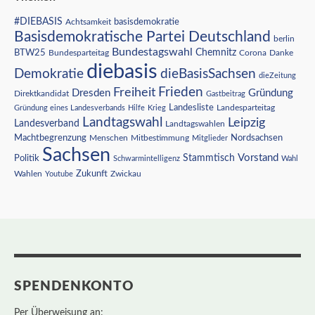
#DIEBASIS
Achtsamkeit
basisdemokratie
Basisdemokratische Partei Deutschland
berlin
Bundestagswahl
BTW25
Chemnitz
Corona
Bundesparteitag
Danke
diebasis
Demokratie
dieBasisSachsen
dieZeitung
Freiheit
Frieden
Dresden
Gründung
Direktkandidat
Gastbeitrag
Landesliste
Gründung eines Landesverbands
Hilfe
Krieg
Landesparteitag
Landtagswahl
Leipzig
Landesverband
Landtagswahlen
Nordsachsen
Machtbegrenzung
Menschen
Mitbestimmung
Mitglieder
Sachsen
Vorstand
Stammtisch
Politik
Schwarmintelligenz
Wahl
Wahlen
Zukunft
Youtube
Zwickau
SPENDENKONTO
Per Überweisung an: