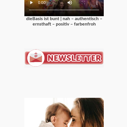
dieBasis ist bunt | nah – authentisch –
ernsthaft – positiv – farbenfroh