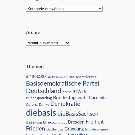
Archiv
Themen
#DIEBASIS
Achtsamkeit
basisdemokratie
Basisdemokratische Partei
Deutschland
BTW25
berlin
Bundestagswahl
Chemnitz
Bundesparteitag
Demokratie
Corona
Danke
diebasis
dieBasisSachsen
Freiheit
Dresden
Direktkandidat
dieZeitung
Frieden
Gründung
Gastbeitrag
Gründung eines