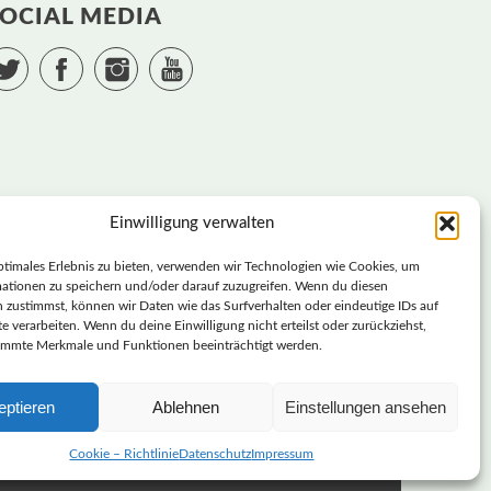
OCIAL MEDIA
Twitter
Facebook
Instagram
YouTube
Einwilligung verwalten
ptimales Erlebnis zu bieten, verwenden wir Technologien wie Cookies, um
ationen zu speichern und/oder darauf zuzugreifen. Wenn du diesen
 zustimmst, können wir Daten wie das Surfverhalten oder eindeutige IDs auf
e verarbeiten. Wenn du deine Einwilligung nicht erteilst oder zurückziehst,
immte Merkmale und Funktionen beeinträchtigt werden.
SVERBAND SACHSEN | DIEBASIS
eptieren
Ablehnen
Einstellungen ansehen
DEMOKRATISCHE PARTEI DEUTSCHLAND –
LANDESVERBAND SACHSEN
Cookie – Richtlinie
Datenschutz
Impressum