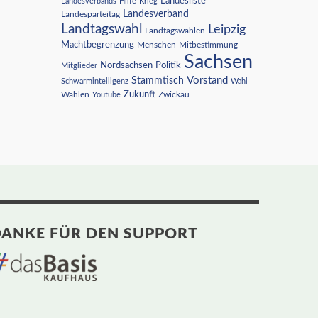
Landesliste
Landesverbands
Hilfe
Krieg
Landesverband
Landesparteitag
Landtagswahl
Leipzig
Landtagswahlen
Machtbegrenzung
Menschen
Mitbestimmung
Sachsen
Nordsachsen
Politik
Mitglieder
Vorstand
Stammtisch
Schwarmintelligenz
Wahl
Wahlen
Zukunft
Youtube
Zwickau
ANKE FÜR DEN SUPPORT