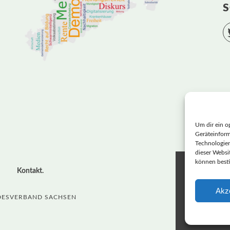
S
Um dir ein o
Geräteinform
Technologien
dieser Websit
können best
LANDE
Kontakt
Akz
BASIS
NDESVERBAND SACHSEN