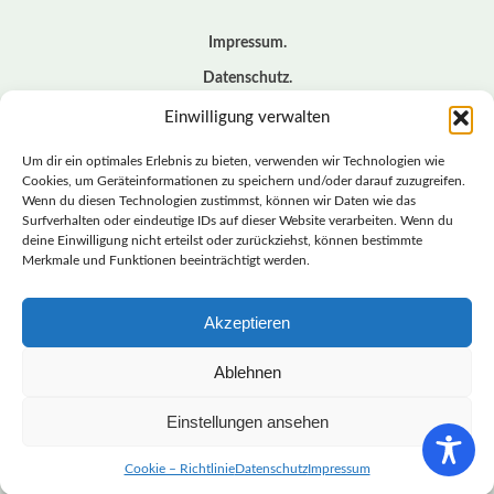
Impressum
Datenschutz
Cookie – Richtlinie (EU)
Einwilligung verwalten
Kontakt
Um dir ein optimales Erlebnis zu bieten, verwenden wir Technologien wie
Cookies, um Geräteinformationen zu speichern und/oder darauf zuzugreifen.
Wenn du diesen Technologien zustimmst, können wir Daten wie das
© BASISDEMOKRATISCHE PARTEI DEUTSCHLAND *
Surfverhalten oder eindeutige IDs auf dieser Website verarbeiten. Wenn du
LANDESVERBAND SACHSEN
deine Einwilligung nicht erteilst oder zurückziehst, können bestimmte
Merkmale und Funktionen beeinträchtigt werden.
Akzeptieren
LANDESVERBAND
SACHSEN | DIEBASIS
Ablehnen
Einstellungen ansehen
BASISDEMOKRATISCHE PARTEI DEUTSCHLAND –
LANDESVERBAND SACHSEN
Cookie – Richtlinie
Datenschutz
Impressum