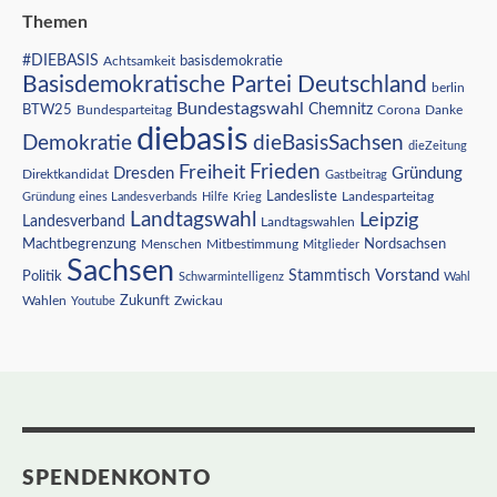
Themen
#DIEBASIS
Achtsamkeit
basisdemokratie
Basisdemokratische Partei Deutschland
berlin
Bundestagswahl
BTW25
Chemnitz
Corona
Bundesparteitag
Danke
diebasis
Demokratie
dieBasisSachsen
dieZeitung
Freiheit
Frieden
Dresden
Gründung
Direktkandidat
Gastbeitrag
Landesliste
Gründung eines Landesverbands
Hilfe
Krieg
Landesparteitag
Landtagswahl
Leipzig
Landesverband
Landtagswahlen
Nordsachsen
Machtbegrenzung
Menschen
Mitbestimmung
Mitglieder
Sachsen
Vorstand
Stammtisch
Politik
Schwarmintelligenz
Wahl
Wahlen
Zukunft
Youtube
Zwickau
SPENDENKONTO