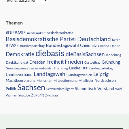
Themen
#DIEBASIS
Achtsamkeit
basisdemokratie
Basisdemokratische Partei Deutschland
berlin
Bundestagswahl
BTW25
Chemnitz
Corona
Bundesparteitag
Danke
diebasis
Demokratie
dieBasisSachsen
dieZeitung
Freiheit
Frieden
Dresden
Gründung
Direktkandidat
Gastbeitrag
Landesliste
Gründung eines Landesverbands
Hilfe
Krieg
Landesparteitag
Landtagswahl
Leipzig
Landesverband
Landtagswahlen
Nordsachsen
Machtbegrenzung
Menschen
Mitbestimmung
Mitglieder
Sachsen
Vorstand
Stammtisch
Politik
Schwarmintelligenz
Wahl
Wahlen
Zukunft
Youtube
Zwickau