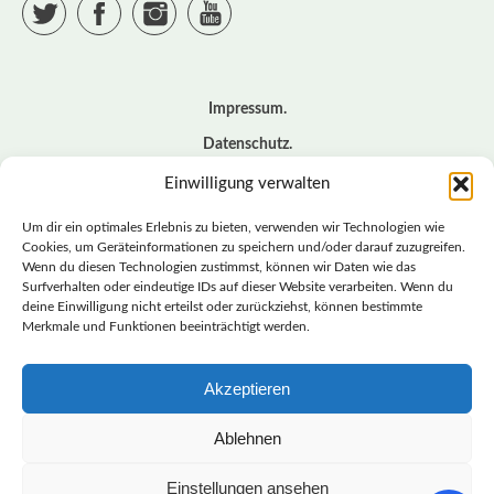
Twitter
Facebook
Instagram
YouTube
Impressum
Datenschutz
Cookie – Richtlinie (EU)
Einwilligung verwalten
Kontakt
Um dir ein optimales Erlebnis zu bieten, verwenden wir Technologien wie
Cookies, um Geräteinformationen zu speichern und/oder darauf zuzugreifen.
Wenn du diesen Technologien zustimmst, können wir Daten wie das
© BASISDEMOKRATISCHE PARTEI DEUTSCHLAND *
Surfverhalten oder eindeutige IDs auf dieser Website verarbeiten. Wenn du
LANDESVERBAND SACHSEN
deine Einwilligung nicht erteilst oder zurückziehst, können bestimmte
Merkmale und Funktionen beeinträchtigt werden.
Akzeptieren
LANDESVERBAND
SACHSEN | DIEBASIS
Ablehnen
Einstellungen ansehen
BASISDEMOKRATISCHE PARTEI DEUTSCHLAND –