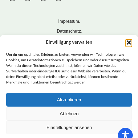
Impressum
Datenschutz
Cookie – Richtlinie (EU)
Einwilligung verwalten
Kontakt
Um dir ein optimales Erlebnis zu bieten, verwenden wir Technologien wie
Cookies, um Geräteinformationen zu speichern und/oder darauf zuzugreifen.
Wenn du diesen Technologien zustimmst, können wir Daten wie das
© BASISDEMOKRATISCHE PARTEI DEUTSCHLAND *
Surfverhalten oder eindeutige IDs auf dieser Website verarbeiten. Wenn du
LANDESVERBAND SACHSEN
deine Einwilligung nicht erteilst oder zurückziehst, können bestimmte
Merkmale und Funktionen beeinträchtigt werden.
Akzeptieren
LANDESVERBAND
SACHSEN | DIEBASIS
Ablehnen
Einstellungen ansehen
BASISDEMOKRATISCHE PARTEI DEUTSCHLAND –
LANDESVERBAND SACHSEN