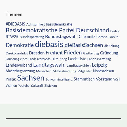
Themen
#DIEBASIS
Achtsamkeit
basisdemokratie
Basisdemokratische Partei Deutschland
berlin
Bundestagswahl
BTW25
Chemnitz
Corona
Bundesparteitag
Danke
diebasis
Demokratie
dieBasisSachsen
dieZeitung
Freiheit
Frieden
Dresden
Gründung
Direktkandidat
Gastbeitrag
Landesliste
Gründung eines Landesverbands
Hilfe
Krieg
Landesparteitag
Landtagswahl
Leipzig
Landesverband
Landtagswahlen
Nordsachsen
Machtbegrenzung
Menschen
Mitbestimmung
Mitglieder
Sachsen
Vorstand
Stammtisch
Politik
Schwarmintelligenz
Wahl
Wahlen
Zukunft
Youtube
Zwickau