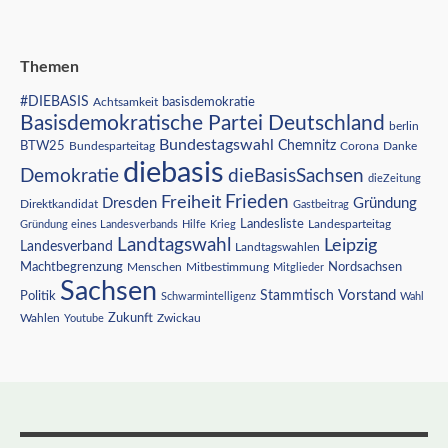
Themen
#DIEBASIS
Achtsamkeit
basisdemokratie
Basisdemokratische Partei Deutschland
berlin
Bundestagswahl
BTW25
Chemnitz
Corona
Bundesparteitag
Danke
diebasis
Demokratie
dieBasisSachsen
dieZeitung
Freiheit
Frieden
Dresden
Gründung
Direktkandidat
Gastbeitrag
Landesliste
Gründung eines Landesverbands
Hilfe
Krieg
Landesparteitag
Landtagswahl
Leipzig
Landesverband
Landtagswahlen
Nordsachsen
Machtbegrenzung
Menschen
Mitbestimmung
Mitglieder
Sachsen
Vorstand
Stammtisch
Politik
Schwarmintelligenz
Wahl
Wahlen
Zukunft
Youtube
Zwickau