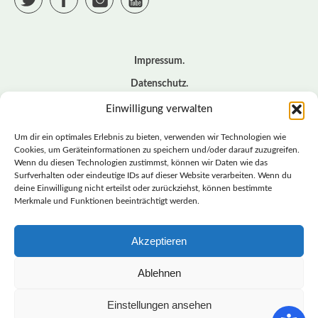
Impressum
Datenschutz
Cookie – Richtlinie (EU)
Einwilligung verwalten
Kontakt
Um dir ein optimales Erlebnis zu bieten, verwenden wir Technologien wie
Cookies, um Geräteinformationen zu speichern und/oder darauf zuzugreifen.
Wenn du diesen Technologien zustimmst, können wir Daten wie das
© BASISDEMOKRATISCHE PARTEI DEUTSCHLAND *
Surfverhalten oder eindeutige IDs auf dieser Website verarbeiten. Wenn du
LANDESVERBAND SACHSEN
deine Einwilligung nicht erteilst oder zurückziehst, können bestimmte
Merkmale und Funktionen beeinträchtigt werden.
Akzeptieren
LANDESVERBAND
SACHSEN | DIEBASIS
Ablehnen
Einstellungen ansehen
BASISDEMOKRATISCHE PARTEI DEUTSCHLAND –