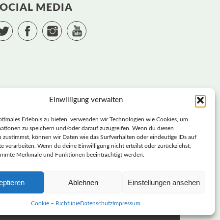
OCIAL MEDIA
Twitter
Facebook
Instagram
YouTube
Einwilligung verwalten
ptimales Erlebnis zu bieten, verwenden wir Technologien wie Cookies, um
ationen zu speichern und/oder darauf zuzugreifen. Wenn du diesen
 zustimmst, können wir Daten wie das Surfverhalten oder eindeutige IDs auf
e verarbeiten. Wenn du deine Einwilligung nicht erteilst oder zurückziehst,
immte Merkmale und Funktionen beeinträchtigt werden.
SVERBAND SACHSEN | DIEBASIS
eptieren
Ablehnen
Einstellungen ansehen
DEMOKRATISCHE PARTEI DEUTSCHLAND –
LANDESVERBAND SACHSEN
Cookie – Richtlinie
Datenschutz
Impressum