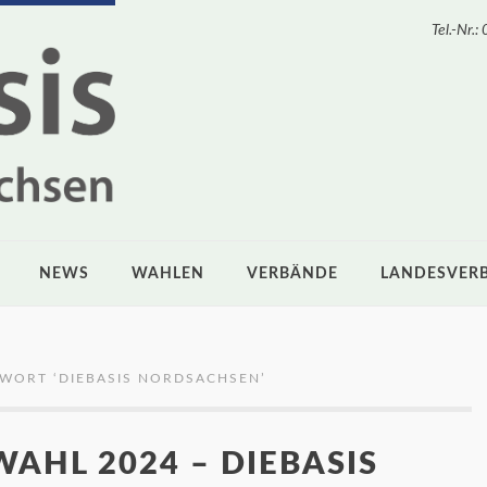
Tel.-Nr
NEWS
WAHLEN
VERBÄNDE
LANDESVER
GWORT ‘
DIEBASIS NORDSACHSEN
’
AHL 2024 – DIEBASIS