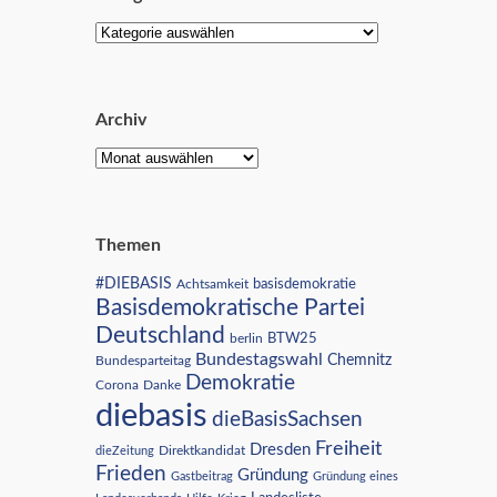
Archiv
Themen
#DIEBASIS
Achtsamkeit
basisdemokratie
Basisdemokratische Partei
Deutschland
BTW25
berlin
Bundestagswahl
Chemnitz
Bundesparteitag
Demokratie
Corona
Danke
diebasis
dieBasisSachsen
Freiheit
Dresden
Direktkandidat
dieZeitung
Frieden
Gründung
Gastbeitrag
Gründung eines