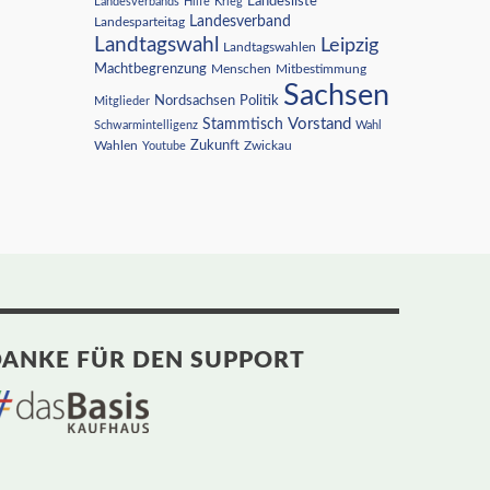
Landesliste
Landesverbands
Hilfe
Krieg
Landesverband
Landesparteitag
Landtagswahl
Leipzig
Landtagswahlen
Machtbegrenzung
Menschen
Mitbestimmung
Sachsen
Nordsachsen
Politik
Mitglieder
Vorstand
Stammtisch
Schwarmintelligenz
Wahl
Wahlen
Zukunft
Youtube
Zwickau
ANKE FÜR DEN SUPPORT