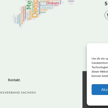
S
Um dir ein o
Geräteinform
Technologien
dieser Websit
können best
LANDE
Kontakt
Akz
BASIS
NDESVERBAND SACHSEN