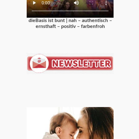
dieBasis ist bunt | nah – authentisch –
ernsthaft – positiv – farbenfroh