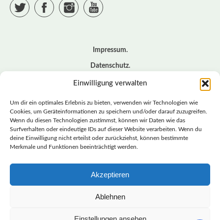
Twitter
Facebook
Instagram
YouTube
Impressum
Datenschutz
Cookie – Richtlinie (EU)
Einwilligung verwalten
Kontakt
Um dir ein optimales Erlebnis zu bieten, verwenden wir Technologien wie
Cookies, um Geräteinformationen zu speichern und/oder darauf zuzugreifen.
Wenn du diesen Technologien zustimmst, können wir Daten wie das
© BASISDEMOKRATISCHE PARTEI DEUTSCHLAND *
Surfverhalten oder eindeutige IDs auf dieser Website verarbeiten. Wenn du
LANDESVERBAND SACHSEN
deine Einwilligung nicht erteilst oder zurückziehst, können bestimmte
Merkmale und Funktionen beeinträchtigt werden.
Akzeptieren
LANDESVERBAND
SACHSEN | DIEBASIS
Ablehnen
Einstellungen ansehen
BASISDEMOKRATISCHE PARTEI DEUTSCHLAND –