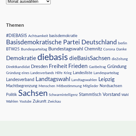
Themen
#DIEBASIS
Achtsamkeit
basisdemokratie
Basisdemokratische Partei Deutschland
berlin
Bundestagswahl
BTW25
Chemnitz
Corona
Bundesparteitag
Danke
diebasis
Demokratie
dieBasisSachsen
dieZeitung
Freiheit
Frieden
Dresden
Gründung
Direktkandidat
Gastbeitrag
Landesliste
Gründung eines Landesverbands
Hilfe
Krieg
Landesparteitag
Landtagswahl
Leipzig
Landesverband
Landtagswahlen
Nordsachsen
Machtbegrenzung
Menschen
Mitbestimmung
Mitglieder
Sachsen
Vorstand
Stammtisch
Politik
Schwarmintelligenz
Wahl
Wahlen
Zukunft
Youtube
Zwickau