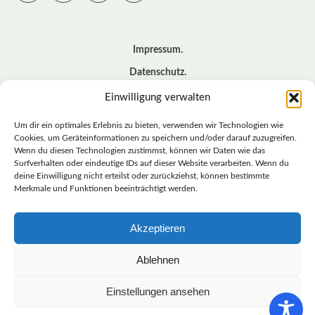
Impressum
Datenschutz
Cookie – Richtlinie (EU)
Einwilligung verwalten
Kontakt
Um dir ein optimales Erlebnis zu bieten, verwenden wir Technologien wie
Cookies, um Geräteinformationen zu speichern und/oder darauf zuzugreifen.
Wenn du diesen Technologien zustimmst, können wir Daten wie das
© BASISDEMOKRATISCHE PARTEI DEUTSCHLAND *
Surfverhalten oder eindeutige IDs auf dieser Website verarbeiten. Wenn du
LANDESVERBAND SACHSEN
deine Einwilligung nicht erteilst oder zurückziehst, können bestimmte
Merkmale und Funktionen beeinträchtigt werden.
Akzeptieren
LANDESVERBAND
SACHSEN | DIEBASIS
Ablehnen
Einstellungen ansehen
BASISDEMOKRATISCHE PARTEI DEUTSCHLAND –
LANDESVERBAND SACHSEN