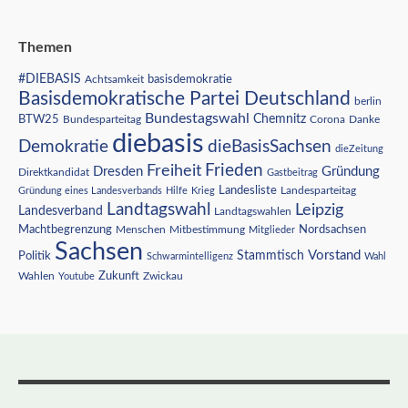
Themen
#DIEBASIS
Achtsamkeit
basisdemokratie
Basisdemokratische Partei Deutschland
berlin
Bundestagswahl
BTW25
Chemnitz
Corona
Bundesparteitag
Danke
diebasis
Demokratie
dieBasisSachsen
dieZeitung
Freiheit
Frieden
Dresden
Gründung
Direktkandidat
Gastbeitrag
Landesliste
Gründung eines Landesverbands
Hilfe
Krieg
Landesparteitag
Landtagswahl
Leipzig
Landesverband
Landtagswahlen
Nordsachsen
Machtbegrenzung
Menschen
Mitbestimmung
Mitglieder
Sachsen
Vorstand
Stammtisch
Politik
Schwarmintelligenz
Wahl
Wahlen
Zukunft
Youtube
Zwickau