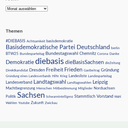
Themen
#DIEBASIS
Achtsamkeit
basisdemokratie
Basisdemokratische Partei Deutschland
berlin
Bundestagswahl
BTW25
Chemnitz
Corona
Bundesparteitag
Danke
diebasis
Demokratie
dieBasisSachsen
dieZeitung
Freiheit
Frieden
Dresden
Gründung
Direktkandidat
Gastbeitrag
Landesliste
Gründung eines Landesverbands
Hilfe
Krieg
Landesparteitag
Landtagswahl
Leipzig
Landesverband
Landtagswahlen
Nordsachsen
Machtbegrenzung
Menschen
Mitbestimmung
Mitglieder
Sachsen
Vorstand
Stammtisch
Politik
Schwarmintelligenz
Wahl
Wahlen
Zukunft
Youtube
Zwickau