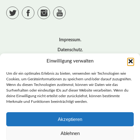
Twitter
Facebook
Instagram
YouTube
Impressum
Datenschutz
Cookie – Richtlinie (EU)
Einwilligung verwalten
Kontakt
Um dir ein optimales Erlebnis zu bieten, verwenden wir Technologien wie
Cookies, um Geräteinformationen zu speichern und/oder darauf zuzugreifen.
Wenn du diesen Technologien zustimmst, können wir Daten wie das
© BASISDEMOKRATISCHE PARTEI DEUTSCHLAND *
Surfverhalten oder eindeutige IDs auf dieser Website verarbeiten. Wenn du
LANDESVERBAND SACHSEN
deine Einwilligung nicht erteilst oder zurückziehst, können bestimmte
Merkmale und Funktionen beeinträchtigt werden.
Akzeptieren
LANDESVERBAND
SACHSEN | DIEBASIS
Ablehnen