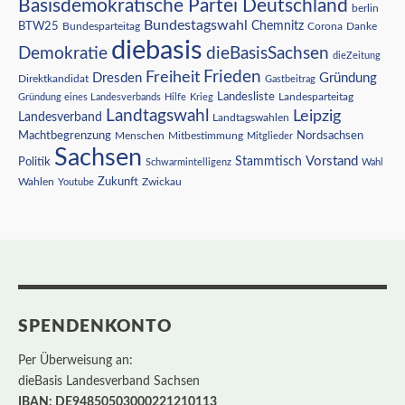
Basisdemokratische Partei Deutschland
berlin
Bundestagswahl
BTW25
Chemnitz
Corona
Bundesparteitag
Danke
diebasis
Demokratie
dieBasisSachsen
dieZeitung
Freiheit
Frieden
Dresden
Gründung
Direktkandidat
Gastbeitrag
Landesliste
Gründung eines Landesverbands
Hilfe
Krieg
Landesparteitag
Landtagswahl
Leipzig
Landesverband
Landtagswahlen
Nordsachsen
Machtbegrenzung
Menschen
Mitbestimmung
Mitglieder
Sachsen
Vorstand
Stammtisch
Politik
Schwarmintelligenz
Wahl
Wahlen
Zukunft
Youtube
Zwickau
SPENDENKONTO
Per Überweisung an:
dieBasis Landesverband Sachsen
IBAN: DE94850503000221210113