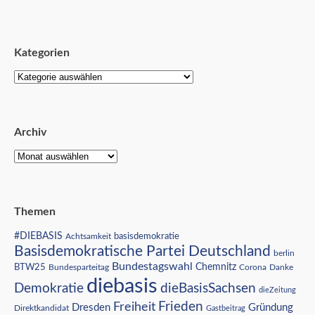
Kategorien
Archiv
Themen
#DIEBASIS
Achtsamkeit
basisdemokratie
Basisdemokratische Partei Deutschland
berlin
Bundestagswahl
BTW25
Chemnitz
Corona
Bundesparteitag
Danke
diebasis
Demokratie
dieBasisSachsen
dieZeitung
Freiheit
Frieden
Dresden
Gründung
Direktkandidat
Gastbeitrag