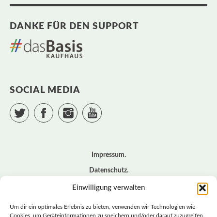
DANKE FÜR DEN SUPPORT
SOCIAL MEDIA
Twitter
Facebook
Instagram
YouTube
Impressum
Datenschutz
Cookie – Richtlinie (EU)
Einwilligung verwalten
Kontakt
Um dir ein optimales Erlebnis zu bieten, verwenden wir Technologien wie
Cookies, um Geräteinformationen zu speichern und/oder darauf zuzugreifen.