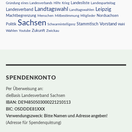
Landesliste
Gründung eines Landesverbands
Hilfe
Krieg
Landesparteitag
Landtagswahl
Leipzig
Landesverband
Landtagswahlen
Nordsachsen
Machtbegrenzung
Menschen
Mitbestimmung
Mitglieder
Sachsen
Vorstand
Stammtisch
Politik
Schwarmintelligenz
Wahl
Wahlen
Zukunft
Youtube
Zwickau
SPENDENKONTO
Per Überweisung an:
dieBasis Landesverband Sachsen
IBAN: DE94850503000221210113
BIC: OSDDDE81XXX
Verwendungszweck: Bitte Namen und Adresse angeben!
(Adresse für Spendenquittung)