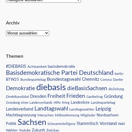
Archiv
Themen
#DIEBASIS
Achtsamkeit
basisdemokratie
Basisdemokratische Partei Deutschland
berlin
Bundestagswahl
BTW25
Chemnitz
Corona
Bundesparteitag
Danke
diebasis
Demokratie
dieBasisSachsen
dieZeitung
Freiheit
Frieden
Dresden
Gründung
Direktkandidat
Gastbeitrag
Landesliste
Gründung eines Landesverbands
Hilfe
Krieg
Landesparteitag
Landtagswahl
Leipzig
Landesverband
Landtagswahlen
Nordsachsen
Machtbegrenzung
Menschen
Mitbestimmung
Mitglieder
Sachsen
Vorstand
Stammtisch
Politik
Schwarmintelligenz
Wahl
Wahlen
Zukunft
Youtube
Zwickau