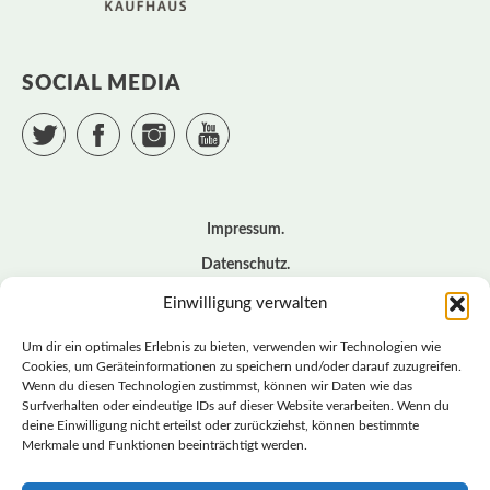
SOCIAL MEDIA
Twitter
Facebook
Instagram
YouTube
Impressum
Datenschutz
Cookie – Richtlinie (EU)
Einwilligung verwalten
Kontakt
Um dir ein optimales Erlebnis zu bieten, verwenden wir Technologien wie
Cookies, um Geräteinformationen zu speichern und/oder darauf zuzugreifen.
Wenn du diesen Technologien zustimmst, können wir Daten wie das
© BASISDEMOKRATISCHE PARTEI DEUTSCHLAND *
Surfverhalten oder eindeutige IDs auf dieser Website verarbeiten. Wenn du
LANDESVERBAND SACHSEN
deine Einwilligung nicht erteilst oder zurückziehst, können bestimmte
Merkmale und Funktionen beeinträchtigt werden.